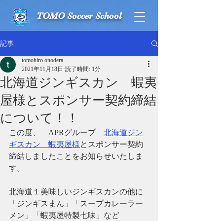
TOMO Soccer School
記事
tomohiro onodera
2021年11月18日
読了時間: 1分
​北海道ジンギスカン 蝦夷
屋様とスポンサー契約締結
について！！
この度、　APRグループ　
北海道ジン
ギスカン　蝦夷屋様
とスポンサー契約
締結しましたことをお知らせいたしま
す。
北海道１美味しいジンギスカンの他に
「ジンギスまん」「スープカレーラー
メン」「蝦夷屋特製七味」など