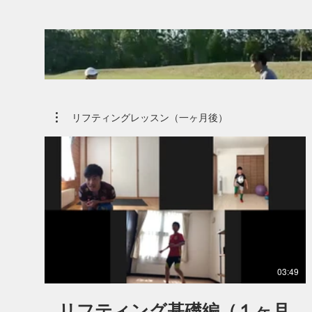
リフティングレッスン（一ヶ月後）
00:
プライベートレッスン リフテ
ィング
現在小学５年年生の女の子。 元々リフティングは１
回、２０回の選手だったが一生懸命練習して、現在は
１００回オーバー!! TOMOコーチともリフティング
03:49
パスできるまで成長!! 感動です!!
リフティング基礎編（１ヶ月