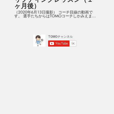
ヶ月後）
（2020年6月13日撮影） コーチ目線の動画で
す。 選手たちからはTOMOコーチしかみえませ
ん。 オンラインレッスンを始めて１ヶ月が経ちま
した!! 再度同じメンバーで集まってレッスンをや
りましたが びっくりするくらいの成長度!! コツコ
ツやれば技術がアップすると証明してくれまし
た!!