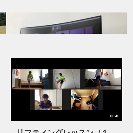
28
01:37
リフティング（３年生以下）練
習風景
０
サッカーの練習を始めてまだ２ヶ月ほどの３年生の男
の子!! オンラインレッスンでも外でも一生懸命練習し
てぐんぐん伸びています!! レッスン中も熱心にコーチ
02:40
の話を聞いて、何回もトライしています!! ※保護者様
からの動画提供 ※この動画の無断転載を禁じます
リフティングレッスン（１