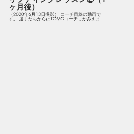
ヶ月後）
（2020年6月13日撮影） コーチ目線の動画で
す。 選手たちからはTOMOコーチしかみえませ
ん。 オンラインレッスンを始めて１ヶ月が経ちま
した!! 再度同じメンバーで集まってレッスンをや
りましたが びっくりするくらいの成長度!! コツコ
ツやれば技術がアップすると証明してくれまし
た!!