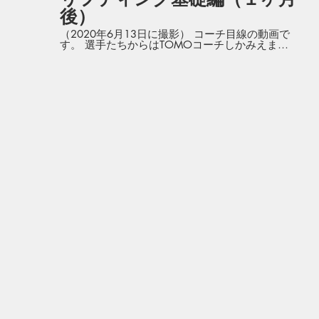
後）
（2020年6月13日に撮影） コーチ目線の動画で
す。 選手たちからはTOMOコーチしかみえませ
ん。 オンラインサッカースクールを一ヶ月続けた
選手の動画です!! コツコツと努力しただけあっ
て、かなり成長しています!! この調子でどんどん
上手くなってほしいです!!